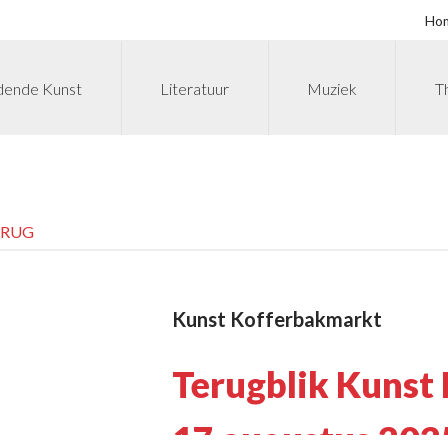
Ho
dende Kunst
Literatuur
Muziek
T
ERUG
Kunst Kofferbakmarkt
Terugblik Kunst
17 augustus 202