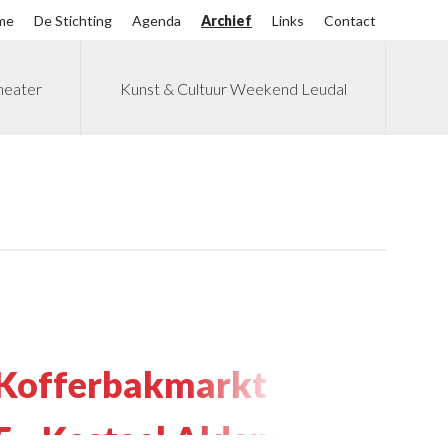
me
De Stichting
Agenda
Archief
Links
Contact
heater
Kunst & Cultuur Weekend Leudal
 Kofferbakmarkt
5 - Kasteel Aldenghoor